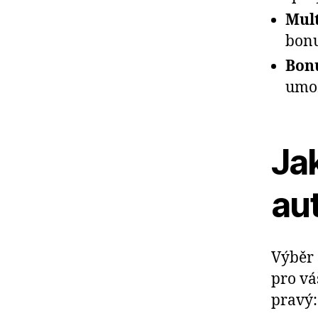
Mult
bonu
Bon
umož
Ja
au
Výběr
pro vá
pravý: