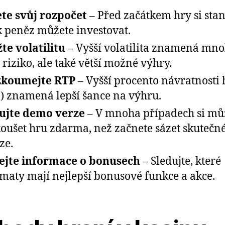
te svůj rozpočet
– Před začátkem hry si stan
k peněz můžete investovat.
te volatilitu
– Vyšší volatilita znamená mn
í riziko, ale také větší možné výhry.
zkoumejte RTP
– Vyšší procento návratnosti 
) znamená lepší šance na výhru.
ujte demo verze
– V mnoha případech si mů
oušet hru zdarma, než začnete sázet skutečn
ze.
ejte informace o bonusech
– Sledujte, které
maty mají nejlepší bonusové funkce a akce.