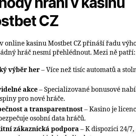
hody hraní v kasinu
stbet CZ
v online kasinu Mostbet CZ přináší řadu výh
žádný hráč nesmí přehlédnout. Mezi ně patří:
ký výběr her
– Více než tisíc automatů a stol
idelné akce
– Specializované bonusové nabí
 spiny pro nové hráče.
ečnost a transparentnost
– Kasino je lice
bezpečuje osobní data hráčů.
itní zákaznická podpora
– K dispozici 24/7,