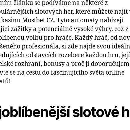
ním článku se podíváme na některé z
ulárnějších slotových her, které můžete najít 
 kasinu Mostbet CZ. Tyto automaty nabízejí
jící zážitky a potenciálně vysoké výhry, což z
blíbenou volbu pro hráče. Každý hráč, od no
šeného profesionála, si zde najde svou ideáln
edujících odstavcích rozebere každou hru, její
elské rozhraní, bonusy a proč ji doporučujem
vte se na cestu do fascinujícího světa online
atů!
oblíbenější slotové 