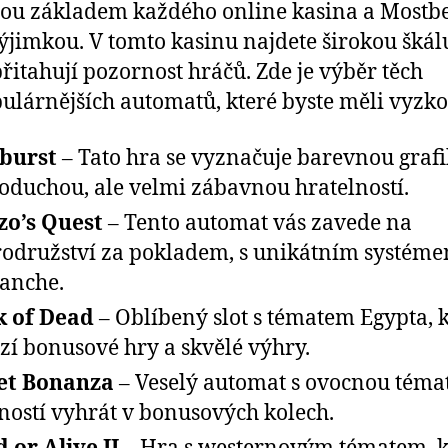
jsou základem každého online kasina a Mostbe
ýjimkou. V tomto kasinu najdete širokou škálu
přitahují pozornost hráčů. Zde je výběr těch
ulárnějších automatů, které byste měli vyzko
burst
– Tato hra se vyznačuje barevnou graf
oduchou, ale velmi zábavnou hratelností.
o’s Quest
– Tento automat vás zavede na
odružství za pokladem, s unikátním systém
anche.
k of Dead
– Oblíbený slot s tématem Egypta, 
zí bonusové hry a skvělé výhry.
et Bonanza
– Veselý automat s ovocnou téma
ostí vyhrát v bonusových kolech.