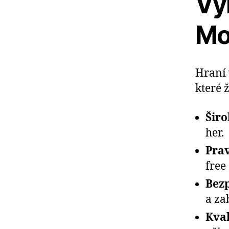
Vý
Mo
Hraní 
které 
Širo
her.
Prav
free
Bezp
a za
Kval