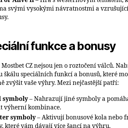
 or Alive II
– Hra s westernovým tématem, kt
a svými vysokými návratnostmi a vzrušujíc
sy.
ciální funkce a bonusy
v Mostbet CZ nejsou jen o roztočení válců. Nab
u škálu speciálních funkcí a bonusů, které m
ě zvýšit vaše výhry. Mezi nejčastější patří:
d symboly
– Nahrazují jiné symboly a pomáha
it výherní kombinace.
ter symboly
– Aktivují bonusové kola nebo f
y, které vám dávají více šancí na výhru.