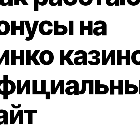
онусы на
инко казин
фициальн
айт