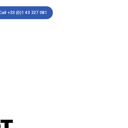
Call +33 (0)1 43 327 081
т