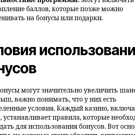
льностные программы:
Могут включать
опление баллов, которые позже можно
енивать на бонусы или подарки.
ловия использован
нусов
бонусы могут значительно увеличить шан
ыш, важно понимать, что у них есть
еленные условия. Каждый казино, включ
, устанавливает правила, которые необх
дать для использования бонусов. Вот осн