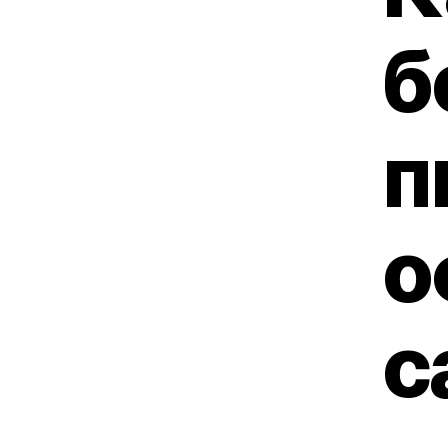
б
п
о
с