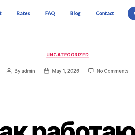
t
Rates
FAQ
Blog
Contact
UNCATEGORIZED
By
admin
May 1, 2026
No Comments
ак работаю