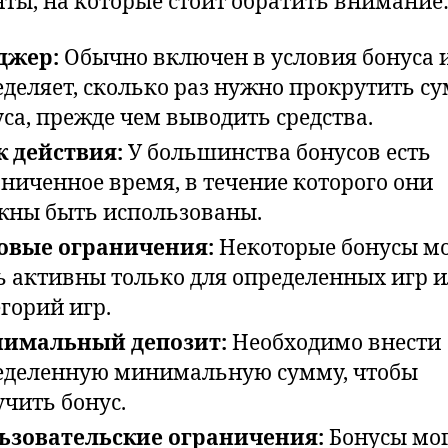
ты, на которые стоит обратить внимание
джер:
Обычно включен в условия бонуса 
еделяет, сколько раз нужно прокрутить с
са, прежде чем выводить средства.
к действия:
У большинства бонусов есть
ниченное время, в течение которого они
жны быть использованы.
овые ограничения:
Некоторые бонусы м
ь активны только для определенных игр 
горий игр.
имальный депозит:
Необходимо внести
еделенную минимальную сумму, чтобы
чить бонус.
ьзовательские ограничения:
Бонусы мо