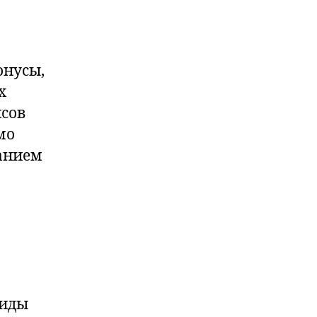
онусы,
х
нсов
мо
ванием
виды