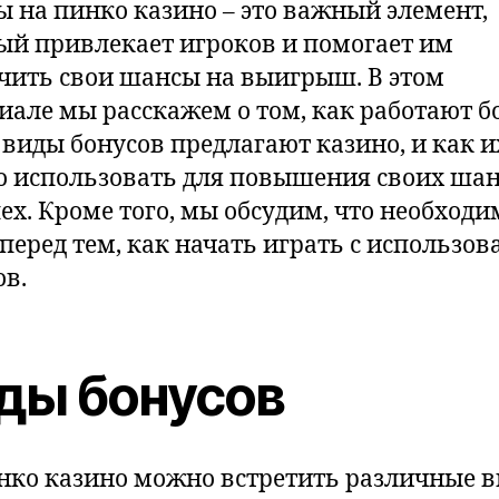
ы на пинко казино – это важный элемент,
ый привлекает игроков и помогает им
чить свои шансы на выигрыш. В этом
иале мы расскажем о том, как работают б
 виды бонусов предлагают казино, и как и
 использовать для повышения своих ша
пех. Кроме того, мы обсудим, что необходи
 перед тем, как начать играть с использо
ов.
ды бонусов
нко казино можно встретить различные 