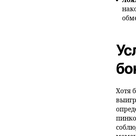
Лоя
нак
обм
Ус
бо
Хотя 
выигр
опред
пинко
соблю