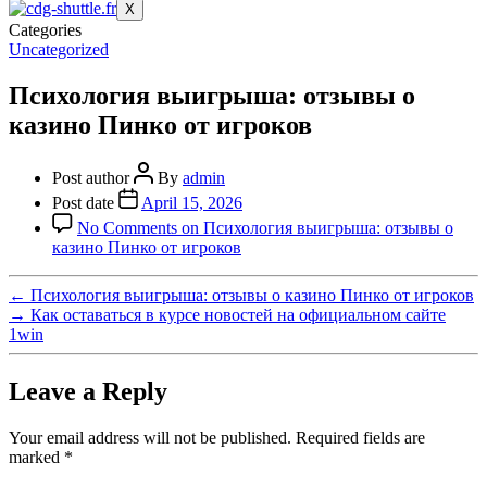
X
Categories
Uncategorized
Психология выигрыша: отзывы о
казино Пинко от игроков
Post author
By
admin
Post date
April 15, 2026
No Comments
on Психология выигрыша: отзывы о
казино Пинко от игроков
←
Психология выигрыша: отзывы о казино Пинко от игроков
→
Как оставаться в курсе новостей на официальном сайте
1win
Leave a Reply
Your email address will not be published.
Required fields are
marked
*