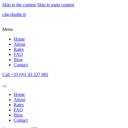
Skip to the content
Skip to main content
cdg-shuttle.fr
Menu
Home
About
Rates
FAQ
Blog
Contact
Call +33 (0)1 43 327 081
Home
About
Rates
FAQ
Blog
Contact