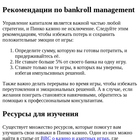
Рекомендации по bankroll management
Управление капиталом является важной частью любой
стратегии, и Пинко казино не исключение. Следуйте этим
рекомендациям, чтобы избежать потерь и сохранить
положительные эмоции от игры:
Определите сумму, которую вы готовы потратить, и
придерживайтесь её.
Не ставьте больше 5% от своего банка на одну игру.
Ставьте только на те игры, в которых вы уверены,
избегая импульсивных решений.
Также важно делать перерывы во время игры, чтобы избежать
переутомления и эмоциональных решений. А в случае, если
желания поиграть становятся навязчивыми, обратитесь за
помощью к профессиональным консультантам.
Ресурсы для изучения
Существует множество ресурсов, которые помогут вам
улучшить свои навыки в Пинко казино. Один из них можно
найти в статье от
BBC о казино и азартных играх
, где