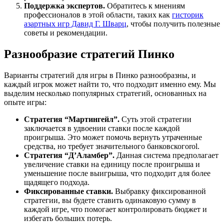
Поддержка экспертов.
Обратитесь к мнениям
профессионалов в этой области, таких как
гисторик
азартных игр Давид Г. Шварц
, чтобы получить полезные
советы и рекомендации.
Разнообразие стратегий Пинко
Варианты стратегий для игры в Пинко разнообразны, и
каждый игрок может найти то, что подходит именно ему. Мы
выделим несколько популярных стратегий, основанных на
опыте игры:
Стратегия “Мартингейл”.
Суть этой стратегии
заключается в удвоении ставки после каждой
проигрыша. Это может помочь вернуть утраченные
средства, но требует значительного банковскогоrol.
Стратегия “Д’Аламбер”.
Данная система предполагает
увеличение ставки на единицу после проигрыша и
уменьшение после выигрыша, что подходит для более
щадящего подхода.
Фиксированные ставки.
Выбравку фиксированной
стратегии, вы будете ставить одинаковую сумму в
каждой игре, что помогает контролировать бюджет и
избегать больших потерь.