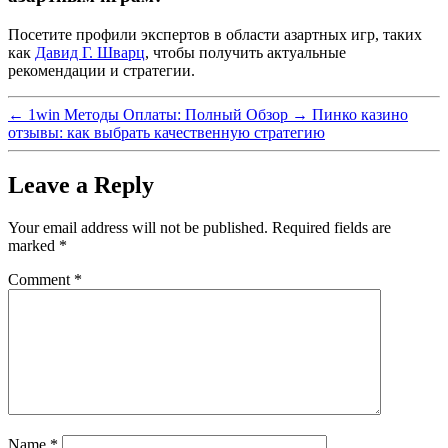
Посетите профили экспертов в области азартных игр, таких
как
Давид Г. Шварц
, чтобы получить актуальные
рекомендации и стратегии.
←
1win Методы Оплаты: Полный Обзор
→
Пинко казино
отзывы: как выбрать качественную стратегию
Leave a Reply
Your email address will not be published.
Required fields are
marked
*
Comment
*
Name
*