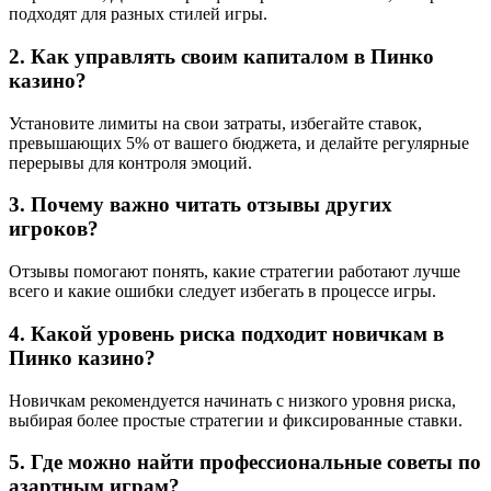
подходят для разных стилей игры.
2. Как управлять своим капиталом в Пинко
казино?
Установите лимиты на свои затраты, избегайте ставок,
превышающих 5% от вашего бюджета, и делайте регулярные
перерывы для контроля эмоций.
3. Почему важно читать отзывы других
игроков?
Отзывы помогают понять, какие стратегии работают лучше
всего и какие ошибки следует избегать в процессе игры.
4. Какой уровень риска подходит новичкам в
Пинко казино?
Новичкам рекомендуется начинать с низкого уровня риска,
выбирая более простые стратегии и фиксированные ставки.
5. Где можно найти профессиональные советы по
азартным играм?