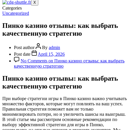
X
Categories
Uncategorized
Пинко казино отзывы: как выбрать
качественную стратегию
Post author
By
admin
Post date
April 15, 2026
No Comments
on Пинко казино отзывы: как выбрать
качественную стратегию
Пинко казино отзывы: как выбрать
качественную стратегию
При выборе стратегии игры в Пинко казино важно учитывать
множество факторов, которые могут повлиять на ваш успех.
Правильная стратегия поможет вам не только
минимизировать потери, но и увеличить шансы на выигрыш.
В этой статье мы рассмотрим основные рекомендации по
выбору эффективной стратегии для игры в Пинко,
основываясь на отзывах игроков и мнениях экспертов. Мы