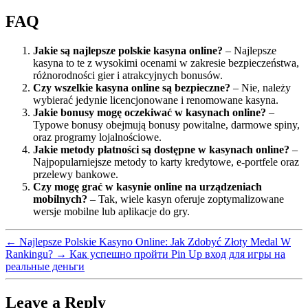
FAQ
Jakie są najlepsze polskie kasyna online?
– Najlepsze
kasyna to te z wysokimi ocenami w zakresie bezpieczeństwa,
różnorodności gier i atrakcyjnych bonusów.
Czy wszelkie kasyna online są bezpieczne?
– Nie, należy
wybierać jedynie licencjonowane i renomowane kasyna.
Jakie bonusy mogę oczekiwać w kasynach online?
–
Typowe bonusy obejmują bonusy powitalne, darmowe spiny,
oraz programy lojalnościowe.
Jakie metody płatności są dostępne w kasynach online?
–
Najpopularniejsze metody to karty kredytowe, e-portfele oraz
przelewy bankowe.
Czy mogę grać w kasynie online na urządzeniach
mobilnych?
– Tak, wiele kasyn oferuje zoptymalizowane
wersje mobilne lub aplikacje do gry.
←
Najlepsze Polskie Kasyno Online: Jak Zdobyć Złoty Medal W
Rankingu?
→
Как успешно пройти Pin Up вход для игры на
реальные деньги
Leave a Reply