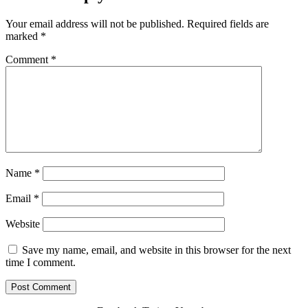
Your email address will not be published.
Required fields are
marked
*
Comment
*
Name
*
Email
*
Website
Save my name, email, and website in this browser for the next
time I comment.