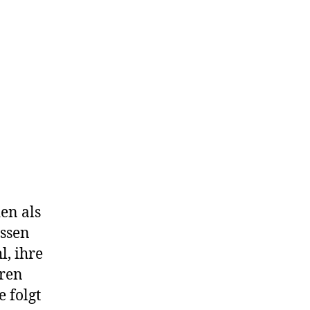
en als
ussen
, ihre
eren
 folgt