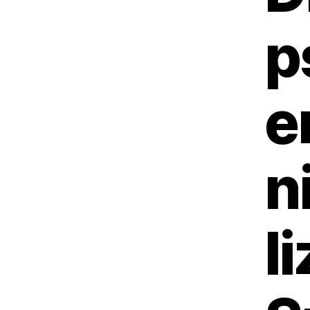
p
e
n
l