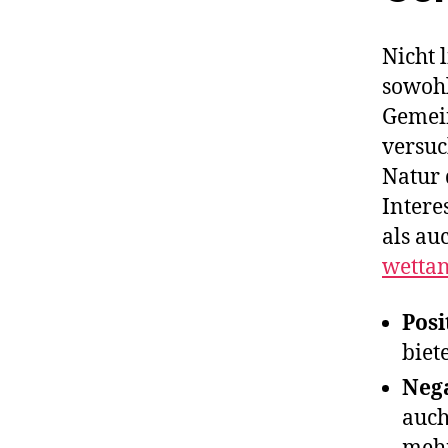
Nicht 
sowohl
Gemein
versuc
Natur 
Intere
als au
wettan
Posi
biet
Nega
auch