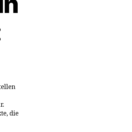
in
:
tellen
r.
te, die