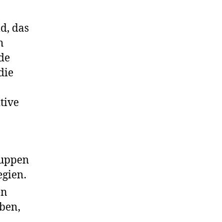
d, das
h
de
die
tive
ruppen
egien.
en
ben,