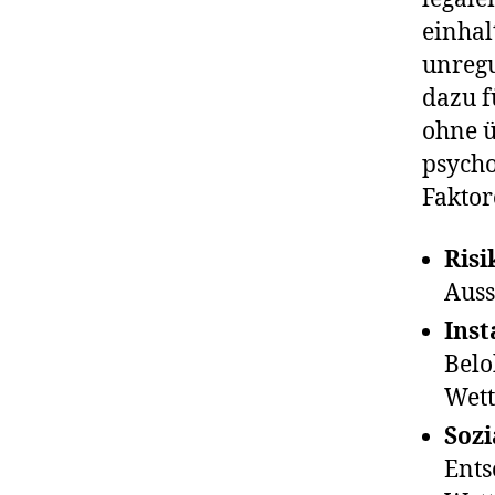
einhal
unregu
dazu f
ohne ü
psycho
Faktor
Risi
Auss
Inst
Belo
Wett
Sozi
Ents