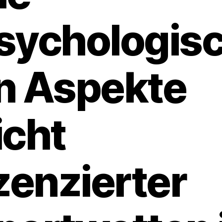
sychologis
n Aspekte
icht
izenzierter