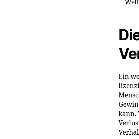
Wett
Die
Ve
Ein we
lizenz
Mensch
Gewinn
kann. 
Verlus
Verhal