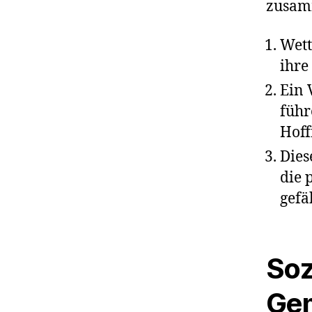
zusam
Wett
ihre
Ein 
führ
Hoff
Dies
die 
gefä
Soz
Gem