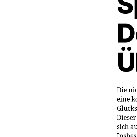
S
D
Ü
Die ni
eine k
Glücks
Dieser
sich a
Insbes