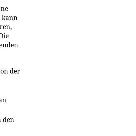
ine
s kann
ren,
Die
lgenden
von der
 an
n den