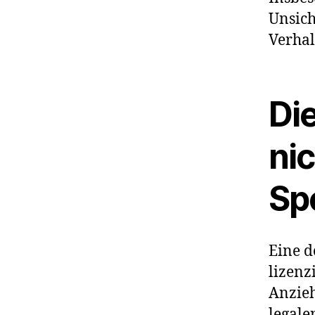
Unsich
Verhal
Di
nic
Sp
Eine d
lizenz
Anzieh
legale