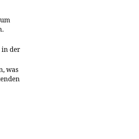
, um
n.
 in der
n, was
ttenden