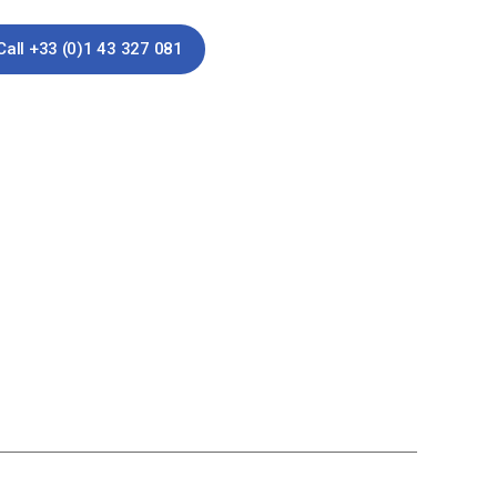
Call +33 (0)1 43 327 081