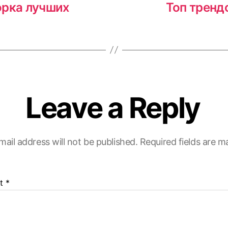
орка лучших
Топ трендо
Leave a Reply
mail address will not be published.
Required fields are 
t
*