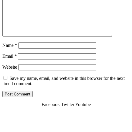
Name
*
Email
*
Website
Save my name, email, and website in this browser for the next
time I comment.
Facebook
Twitter
Youtube
Copyright © 2026 Cdg-Shuttle.fr | Powered By
Webbuilders.lk