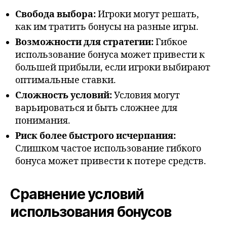
Свобода выбора:
Игроки могут решать,
как им тратить бонусы на разные игры.
Возможности для стратегии:
Гибкое
использование бонуса может привести к
большей прибыли, если игроки выбирают
оптимальные ставки.
Сложность условий:
Условия могут
варьироваться и быть сложнее для
понимания.
Риск более быстрого исчерпания:
Слишком частое использование гибкого
бонуса может привести к потере средств.
Сравнение условий
использования бонусов