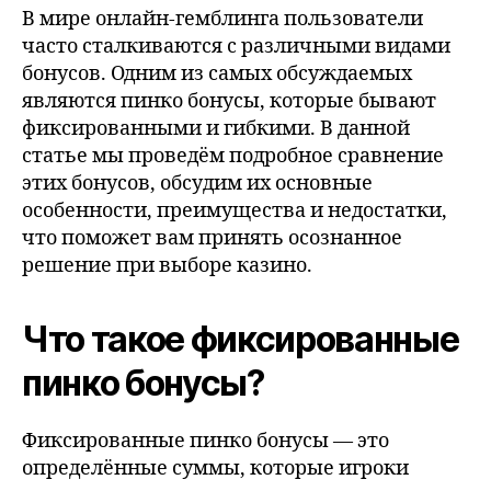
В мире онлайн-гемблинга пользователи
часто сталкиваются с различными видами
бонусов. Одним из самых обсуждаемых
являются пинко бонусы, которые бывают
фиксированными и гибкими. В данной
статье мы проведём подробное сравнение
этих бонусов, обсудим их основные
особенности, преимущества и недостатки,
что поможет вам принять осознанное
решение при выборе казино.
Что такое фиксированные
пинко бонусы?
Фиксированные пинко бонусы — это
определённые суммы, которые игроки