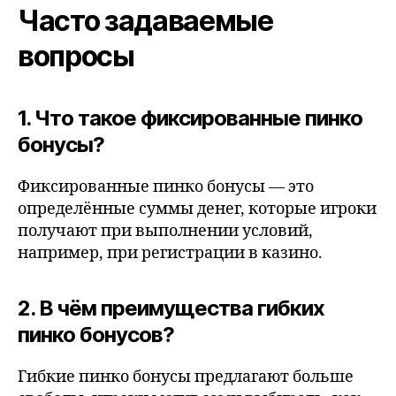
Часто задаваемые
вопросы
1. Что такое фиксированные пинко
бонусы?
Фиксированные пинко бонусы — это
определённые суммы денег, которые игроки
получают при выполнении условий,
например, при регистрации в казино.
2. В чём преимущества гибких
пинко бонусов?
Гибкие пинко бонусы предлагают больше