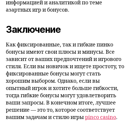
информацией и аналитикой по теме
азартных игр и бонусов.
Заключение
Как фиксированные, так и гибкие пинко
бонусы имеют свои плюсы и минусы. Все
зависит от ваших предпочтений и игрового
стиля. Если вы новичок и ищете простоту, то
фиксированные бонусы могут стать
хорошим выбором. Однако, если вы
опытный игрок и хотите больше гибкости,
тогда гибкие бонусы могут удовлетворить
ваши запросы. В конечном итоге, лучшее
решение — это то, которое соответствует
вашим задачам и стилю игры
pinco casino
.