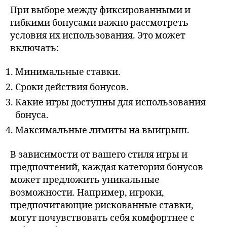
При выборе между фиксированными и
гибкими бонусами важно рассмотреть
условия их использования. Это может
включать:
Минимальные ставки.
Сроки действия бонусов.
Какие игры доступны для использования
бонуса.
Максимальные лимиты на выигрыш.
В зависимости от вашего стиля игры и
предпочтений, каждая категория бонусов
может предложить уникальные
возможности. Например, игроки,
предпочитающие рискованные ставки,
могут почувствовать себя комфортнее с