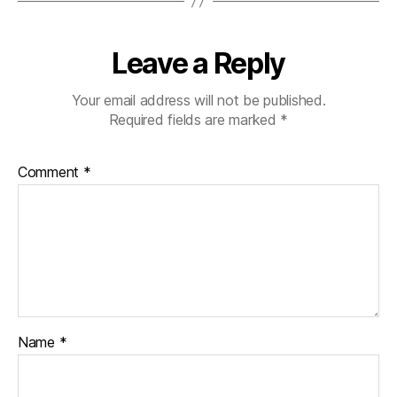
Leave a Reply
Your email address will not be published.
Required fields are marked
*
Comment
*
Name
*