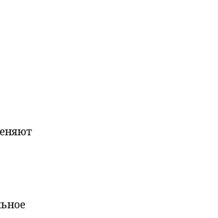
меняют
льное