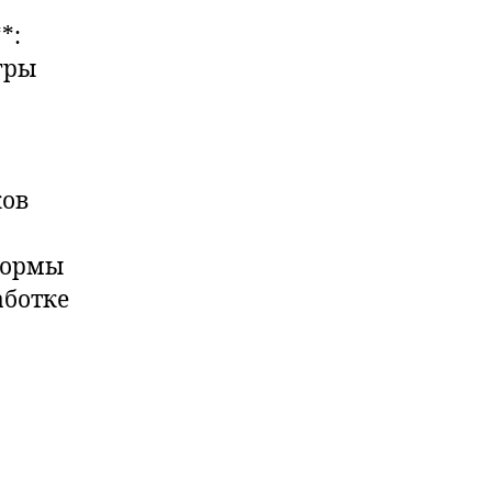
*:
гры
ков
формы
аботке