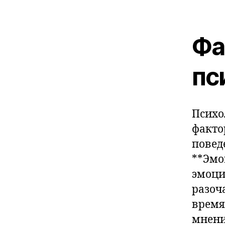
Фа
пс
Психо
факто
повед
**Эмо
эмоци
разоч
время
мнени