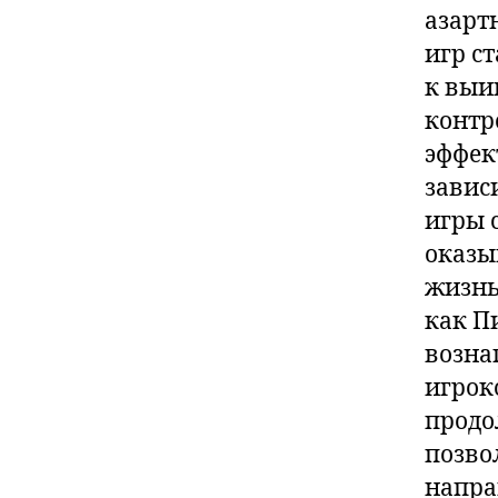
азарт
игр с
к выи
контр
эффек
завис
игры 
оказы
жизнь
как П
возна
игрок
продо
позво
напра