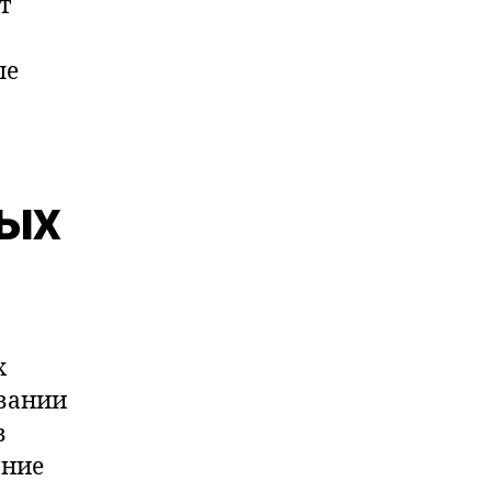
т
ые
ных
х
овании
в
ание