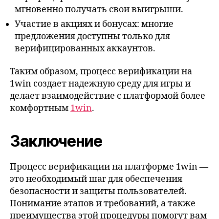
мгновенно получать свои выигрыши.
Участие в акциях и бонусах: многие
предложения доступны только для
верифицированных аккаунтов.
Таким образом, процесс верификации на
1win создает надежную среду для игры и
делает взаимодействие с платформой более
комфортным
1win
.
Заключение
Процесс верификации на платформе 1win —
это необходимый шаг для обеспечения
безопасности и защиты пользователей.
Понимание этапов и требований, а также
преимущества этой процедуры помогут вам