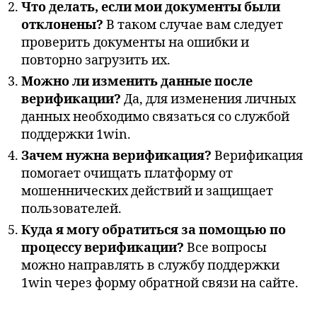
Что делать, если мои документы были
отклонены?
В таком случае вам следует
проверить документы на ошибки и
повторно загрузить их.
Можно ли изменить данные после
верификации?
Да, для изменения личных
данных необходимо связаться со службой
поддержки 1win.
Зачем нужна верификация?
Верификация
помогает очищать платформу от
мошеннических действий и защищает
пользователей.
Куда я могу обратиться за помощью по
процессу верификации?
Все вопросы
можно направлять в службу поддержки
1win через форму обратной связи на сайте.