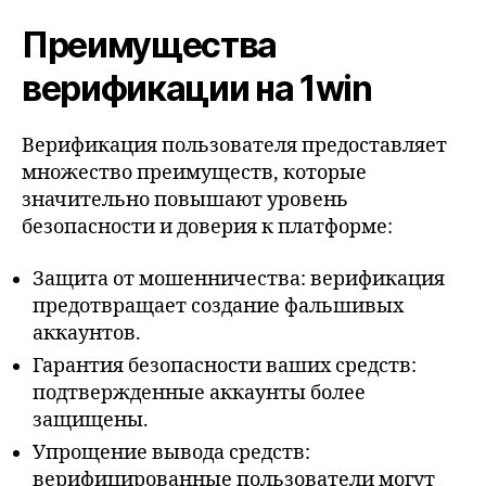
Преимущества
верификации на 1win
Верификация пользователя предоставляет
множество преимуществ, которые
значительно повышают уровень
безопасности и доверия к платформе:
Защита от мошенничества: верификация
предотвращает создание фальшивых
аккаунтов.
Гарантия безопасности ваших средств:
подтвержденные аккаунты более
защищены.
Упрощение вывода средств:
верифицированные пользователи могут