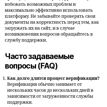
избежать возможных проблем и
максимально эффективно использовать
платформу. Не забывайте проверять свои
документы на корректность перед тем, как
загружать их на сайт, и в случае
возникновения вопросов обращайтесь в
службу поддержки.
Часто задаваемые
вопросы (FAQ)
Как долго длится процесс верификации?
Верификация обычно занимает от
нескольких часов до нескольких дней в
зависимости от загруженности службы
поддержки.