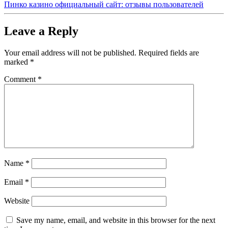
Пинко казино официальный сайт: отзывы пользователей
Leave a Reply
Your email address will not be published.
Required fields are
marked
*
Comment
*
Name
*
Email
*
Website
Save my name, email, and website in this browser for the next