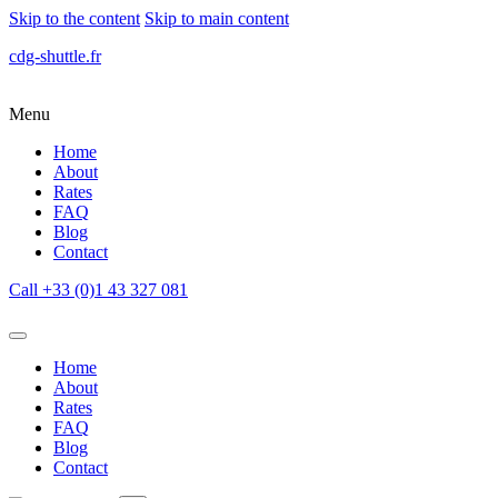
Skip to the content
Skip to main content
cdg-shuttle.fr
Menu
Home
About
Rates
FAQ
Blog
Contact
Call +33 (0)1 43 327 081
Home
About
Rates
FAQ
Blog
Contact