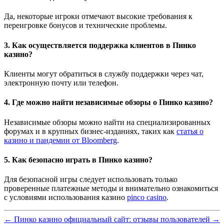
Да, некоторые игроки отмечают высокие требования к
переигровке бонусов и технические проблемы.
3. Как осуществляется поддержка клиентов в Пинко
казино?
Клиенты могут обратиться в службу поддержки через чат,
электронную почту или телефон.
4. Где можно найти независимые обзоры о Пинко казино?
Независимые обзоры можно найти на специализированных
форумах и в крупных бизнес-изданиях, таких как
статья о
казино и пандемии от Bloomberg
.
5. Как безопасно играть в Пинко казино?
Для безопасной игры следует использовать только
проверенные платежные методы и внимательно ознакомиться
с условиями использования казино
pinco casino
.
←
Пинко казино официальный сайт: отзывы пользователей
→