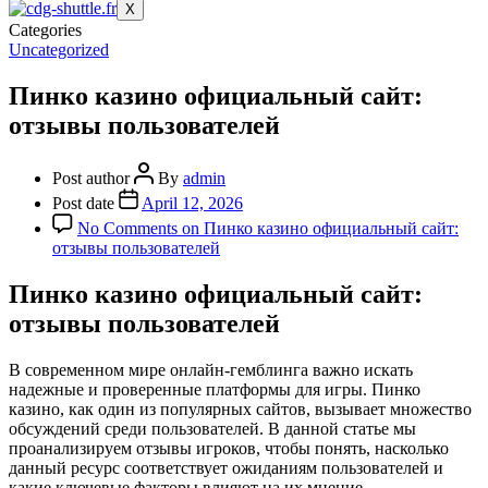
X
Categories
Uncategorized
Пинко казино официальный сайт:
отзывы пользователей
Post author
By
admin
Post date
April 12, 2026
No Comments
on Пинко казино официальный сайт:
отзывы пользователей
Пинко казино официальный сайт:
отзывы пользователей
В современном мире онлайн-гемблинга важно искать
надежные и проверенные платформы для игры. Пинко
казино, как один из популярных сайтов, вызывает множество
обсуждений среди пользователей. В данной статье мы
проанализируем отзывы игроков, чтобы понять, насколько
данный ресурс соответствует ожиданиям пользователей и
какие ключевые факторы влияют на их мнение.