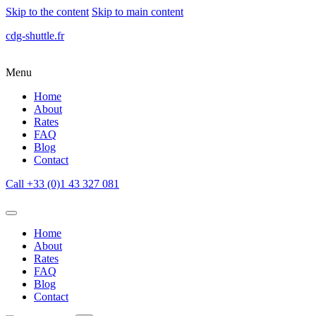
Skip to the content
Skip to main content
cdg-shuttle.fr
Menu
Home
About
Rates
FAQ
Blog
Contact
Call +33 (0)1 43 327 081
Home
About
Rates
FAQ
Blog
Contact