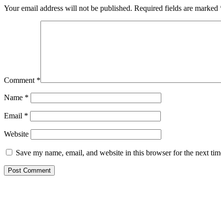
Your email address will not be published.
Required fields are marked
Comment
*
Name
*
Email
*
Website
Save my name, email, and website in this browser for the next ti
Copy