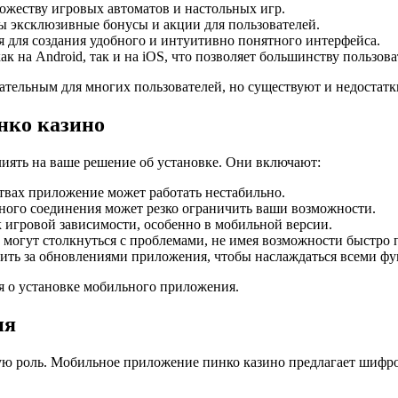
ожеству игровых автоматов и настольных игр.
 эксклюзивные бонусы и акции для пользователей.
для создания удобного и интуитивно понятного интерфейса.
 на Android, так и на iOS, что позволяет большинству пользова
ельным для многих пользователей, но существуют и недостатки,
нко казино
лиять на ваше решение об установке. Они включают:
твах приложение может работать нестабильно.
ьного соединения может резко ограничить ваши возможности.
ск игровой зависимости, особенно в мобильной версии.
 могут столкнуться с проблемами, не имея возможности быстро
дить за обновлениями приложения, чтобы наслаждаться всеми ф
 о установке мобильного приложения.
ия
жную роль. Мобильное приложение пинко казино предлагает шифр