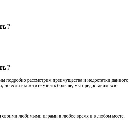
ть?
ть?
е мы подробно рассмотрим преимущества и недостатки данного
й, но если вы хотите узнать больше, мы предоставим всю
ся своими любимыми играми в любое время и в любом месте.