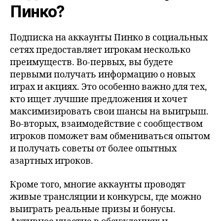
Пинко?
Подписка на аккаунты Пинко в социальных
сетях предоставляет игрокам несколько
преимуществ. Во-первых, вы будете
первыми получать информацию о новых
играх и акциях. Это особенно важно для тех,
кто ищет лучшие предложения и хочет
максимизировать свои шансы на выигрыш.
Во-вторых, взаимодействие с сообществом
игроков поможет вам обмениваться опытом
и получать советы от более опытных
азартных игроков.
Кроме того, многие аккаунты проводят
живые трансляции и конкурсы, где можно
выиграть реальные призы и бонусы.