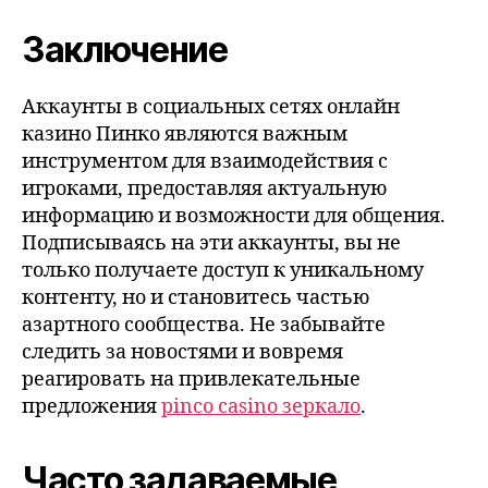
Заключение
Аккаунты в социальных сетях онлайн
казино Пинко являются важным
инструментом для взаимодействия с
игроками, предоставляя актуальную
информацию и возможности для общения.
Подписываясь на эти аккаунты, вы не
только получаете доступ к уникальному
контенту, но и становитесь частью
азартного сообщества. Не забывайте
следить за новостями и вовремя
реагировать на привлекательные
предложения
pinco casino зеркало
.
Часто задаваемые