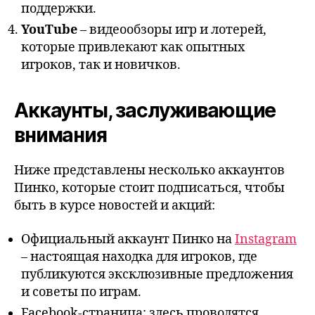
поддержки.
YouTube
– видеообзоры игр и лотерей,
которые привлекают как опытных
игроков, так и новичков.
Аккаунты, заслуживающие
внимания
Ниже представлены несколько аккаунтов
Пинко, которые стоит подписаться, чтобы
быть в курсе новостей и акций:
Официальный аккаунт Пинко на
Instagram
– настоящая находка для игроков, где
публикуются эксклюзивные предложения
и советы по играм.
Facebook-страница: здесь проводятся