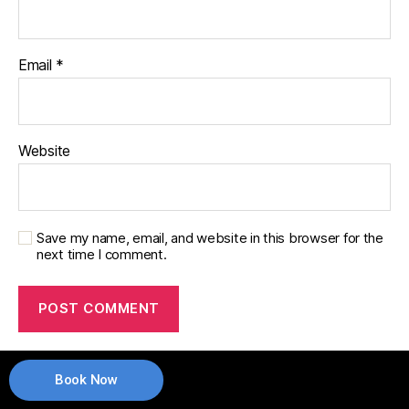
Email
*
Website
Save my name, email, and website in this browser for the
next time I comment.
Book Now