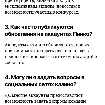
преимуществ, включая доступ к
эксклюзивным акциям, новостям и
возможности участия в конкурсах.
3. Как часто публикуются
обновления на аккаунтах Пинко?
Аккаунты активно обновляются, новых
постов можно ожидать несколько раз в
неделю, в зависимости от текущих акций и
событий.
4. Могу ли я задать вопросы в
социальных сетях казино?
Да, многие аккаунты предоставляют
возможность задать вопросы команде