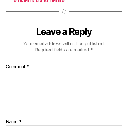
онлайн казино Пинко
Leave a Reply
Your email address will not be published.
Required fields are marked
*
Comment
*
Name
*