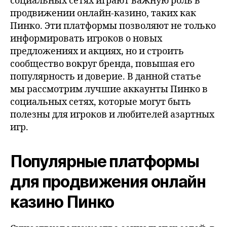
социальных сетях играют важную роль в
продвижении онлайн-казино, таких как
Пинко. Эти платформы позволяют не только
информировать игроков о новых
предложениях и акциях, но и строить
сообщество вокруг бренда, повышая его
популярность и доверие. В данной статье
мы рассмотрим лучшие аккаунты Пинко в
социальных сетях, которые могут быть
полезны для игроков и любителей азартных
игр.
Популярные платформы
для продвижения онлайн
казино Пинко