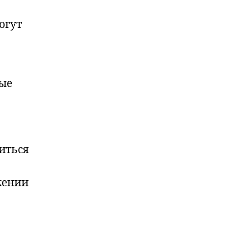
огут
ые
иться
жении