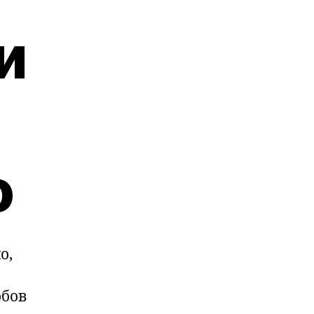
и
о
о,
обов