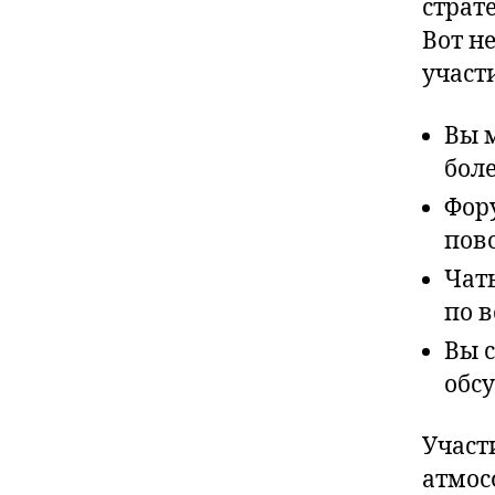
страт
Вот н
участ
Вы 
бол
Фор
пов
Чат
по в
Вы 
обс
Участ
атмос