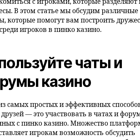
комиться с игроками, которые разделяют
есы. В этом статье мы обсудим различные
ы, которые помогут вам построить друже
 среди игроков в пинко казино.
пользуйте чаты и
румы казино
из самых простых и эффективных способо
 друзей — это участвовать в чатах и фору
нных с пинко казино. Множество платфор
ставляет игрокам возможность обсудить