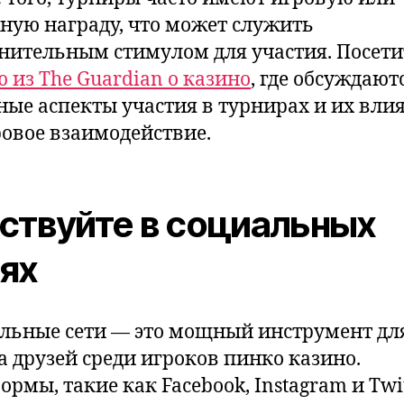
ную награду, что может служить
нительным стимулом для участия. Посети
ю из The Guardian о казино
, где обсуждают
ные аспекты участия в турнирах и их вли
ровое взаимодействие.
ствуйте в социальных
ях
льные сети — это мощный инструмент дл
а друзей среди игроков пинко казино.
рмы, такие как Facebook, Instagram и Twit