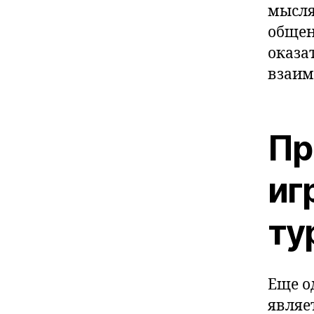
мысля
общен
оказа
взаим
Пр
иг
ту
Еще о
являе