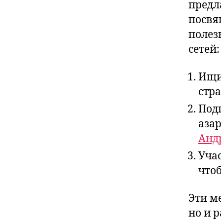
предл
посвя
полез
сетей:
Ищи
стра
Под
аза
Анд
Учас
что
Эти м
но и 