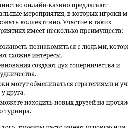
инство онлайн-казино предлагают
альные мероприятия, в которых игроки м
вовать коллективно. Участие в таких
риятиях имеет несколько преимуществ:
можность познакомиться с людьми, котор
ют схожие интересы.
евнования создают дух соперничества и
рудничества.
оки могут обмениваться стратегиями и уч
 у друга.
сможете находить новых друзей на протя
о турнира.
 того, турниры часто имеют игровую или