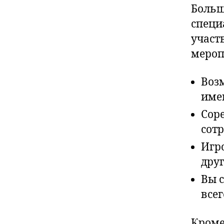
Больш
специ
участ
мероп
Воз
име
Сор
сот
Игр
друг
Вы 
всег
Кроме