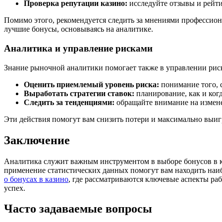
Проверка репутации казино:
исследуйте отзывы и рейти
Помимо этого, рекомендуется следить за мнениями профессион
лучшие бонусы, основываясь на аналитике.
Аналитика и управление рисками
Знание рыночной аналитики помогает также в управлении рис
Оценить приемлемый уровень риска:
понимание того, 
Выработать стратегии ставок:
планирование, как и ког
Следить за тенденциями:
обращайте внимание на измене
Эти действия помогут вам снизить потери и максимально выиг
Заключение
Аналитика служит важным инструментом в выборе бонусов в к
применение статистических данных помогут вам находить наиб
о бонусах в казино
, где рассматриваются ключевые аспекты ра
успех.
Часто задаваемые вопросы