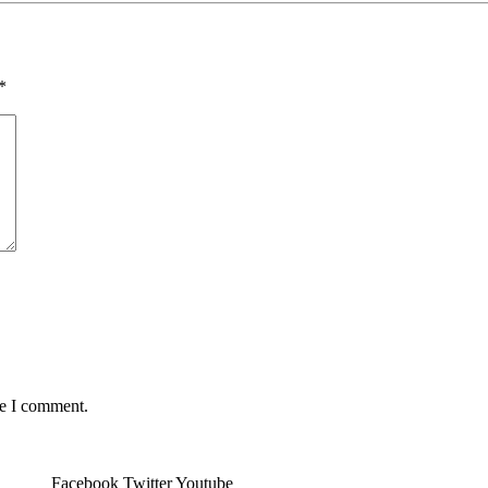
*
me I comment.
Facebook
Twitter
Youtube