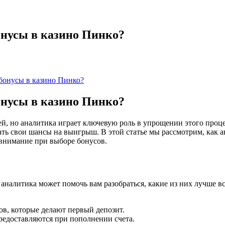
онусы в казино Пинко?
бонусы в казино Пинко?
онусы в казино Пинко?
ей, но аналитика играет ключевую роль в упрощении этого проц
ть свои шансы на выигрыш. В этой статье мы рассмотрим, как 
 внимание при выборе бонусов.
аналитика может помочь вам разобраться, какие из них лучше вс
в, которые делают первый депозит.
редоставляются при пополнении счета.