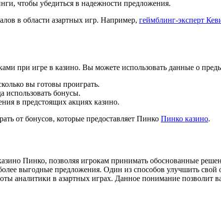
нги, чтобы убедиться в надежности предложения.
алов в области азартных игр. Например,
геймблинг-эксперт Кев
ками при игре в казино. Вы можете использовать данные о пре
сколько вы готовы проиграть.
да использовать бонусы.
ния в предстоящих акциях казино.
рать от бонусов, которые предоставляет Пинко
Пинко казино
.
азино Пинко, позволяя игрокам принимать обоснованные решен
олее выгодные предложения. Один из способов улучшить свой о
боты аналитики в азартных играх. Данное понимание позволит в