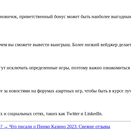
 новичок, приветственный бонус может быть наиболее выгодным
чем вы сможете вывести выигрыш. Более низкий вейджер делает 
ут исключать определенные игры, поэтому важно ознакомиться 
е за новостями на форумах азартных игр, чтобы быть в курсе л
и социальных сетях, таких как Twitter и LinkedIn.
о?
→
Что писали о Пинко Казино 2023: Свежие отзывы