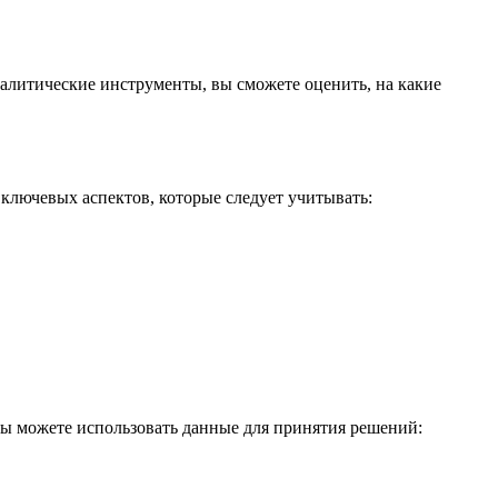
налитические инструменты, вы сможете оценить, на какие
 ключевых аспектов, которые следует учитывать:
вы можете использовать данные для принятия решений: