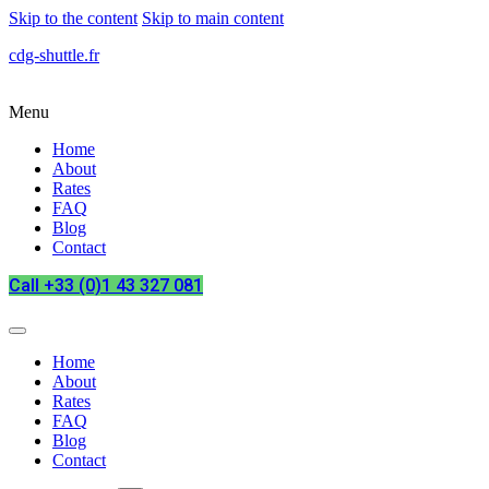
Skip to the content
Skip to main content
cdg-shuttle.fr
Menu
Home
About
Rates
FAQ
Blog
Contact
Call +33 (0)1 43 327 081
Home
About
Rates
FAQ
Blog
Contact