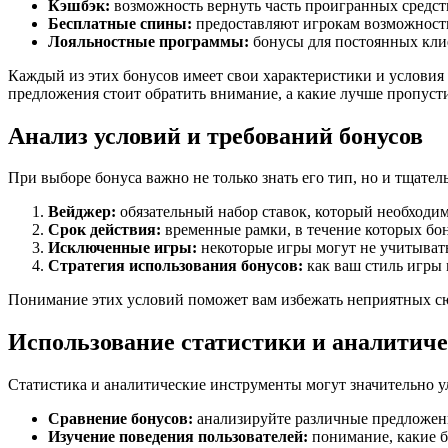
Кэшбэк:
возможность вернуть часть проигранных средст
Бесплатные спины:
предоставляют игрокам возможность 
Лояльностные программы:
бонусы для постоянных клие
Каждый из этих бонусов имеет свои характеристики и условия 
предложения стоит обратить внимание, а какие лучше пропусти
Анализ условий и требований бонусов
При выборе бонуса важно не только знать его тип, но и тщател
Вейджер:
обязательный набор ставок, который необходи
Срок действия:
временные рамки, в течение которых бон
Исключенные игры:
некоторые игры могут не учитыват
Стратегия использования бонусов:
как ваш стиль игры
Понимание этих условий поможет вам избежать неприятных с
Использование статистики и аналитич
Статистика и аналитические инструменты могут значительно у
Сравнение бонусов:
анализируйте различные предложени
Изучение поведения пользователей:
понимание, какие б