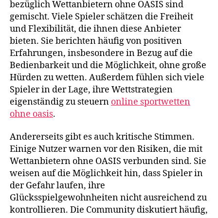
bezüglich Wettanbietern ohne OASIS sind
gemischt. Viele Spieler schätzen die Freiheit
und Flexibilität, die ihnen diese Anbieter
bieten. Sie berichten häufig von positiven
Erfahrungen, insbesondere in Bezug auf die
Bedienbarkeit und die Möglichkeit, ohne große
Hürden zu wetten. Außerdem fühlen sich viele
Spieler in der Lage, ihre Wettstrategien
eigenständig zu steuern
online sportwetten
ohne oasis
.
Andererseits gibt es auch kritische Stimmen.
Einige Nutzer warnen vor den Risiken, die mit
Wettanbietern ohne OASIS verbunden sind. Sie
weisen auf die Möglichkeit hin, dass Spieler in
der Gefahr laufen, ihre
Glücksspielgewohnheiten nicht ausreichend zu
kontrollieren. Die Community diskutiert häufig,