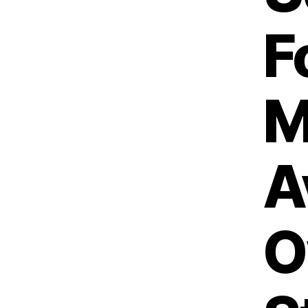
F
M
A
O