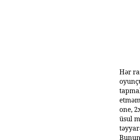
Hər ra
oyunçu
tapmal
etməmə
one, 2
üsul m
təyyar
Bununl