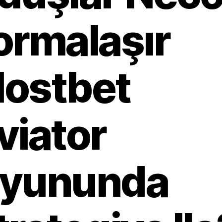
ormalaşır
ostbet
viator
yununda