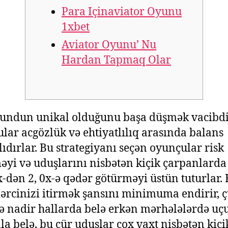
Para Içinaviator Oyunu
1xbet
Aviator Oyunu’ Nu
Hardan Tapmaq Olar
undun unikal olduğunu başa düşmək vacibdi
lar acgözlük və ehtiyatlılıq arasında balans
ıdırlar. Bu strategiyanı seçən oyunçular risk
yi və uduşlarını nisbətən kiçik çarpanlarda 
x-dən 2, 0x-ə qədər götürməyi üstün tuturlar.
ərcinizi itirmək şansını minimuma endirir, 
ə nadir hallarda belə erkən mərhələlərdə uçu
a belə, bu cür uduşlar çox vaxt nisbətən kiçik