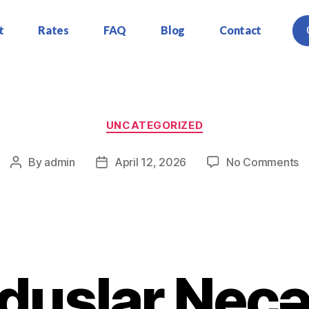
t
Rates
FAQ
Blog
Contact
UNCATEGORIZED
By
admin
April 12, 2026
No Comments
duşlar Nec