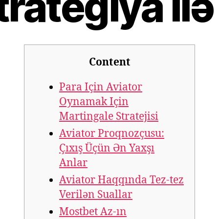
trategiya Ilə
Content
Para Için Aviator
Oynamak Için
Martingale Stratejisi
Aviator Proqnozçusu:
Çıxış Üçün Ən Yaxşı
Anlar
Aviator Haqqında Tez-tez
Verilən Suallar
Mostbet Az-ın