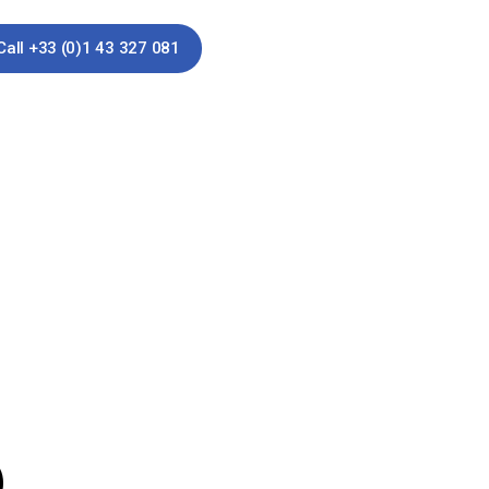
Call +33 (0)1 43 327 081
ə