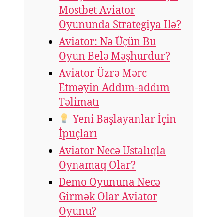
Mostbet Aviator
Oyununda Strategiya Ilə?
Aviator: Nə Üçün Bu
Oyun Belə Məşhurdur?
Aviator Üzrə Mərc
Etməyin Addım-addım
Təlimatı
Yeni Başlayanlar İçin
İpuçları
Aviator Necə Ustalıqla
Oynamaq Olar?
Demo Oyununa Necə
Girmək Olar Aviator
Oyunu?