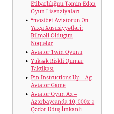
Etibarlılığını Təmin Edən
Oyun Lisenziyaları
“mostbet Aviatorun Ən
Yaxşı Xüsusiyyətləri:
Bilməli Oldugun
Nöqtələr
Aviator 1win Oyunu
Yüksək Riskli Qumar
Taktikası
Pin Instructions Up – Ag
Aviator Game
Aviator Oyun Az –
Azərbaycanda 10, 000x-ə
Qədər Uduş İmkanlı