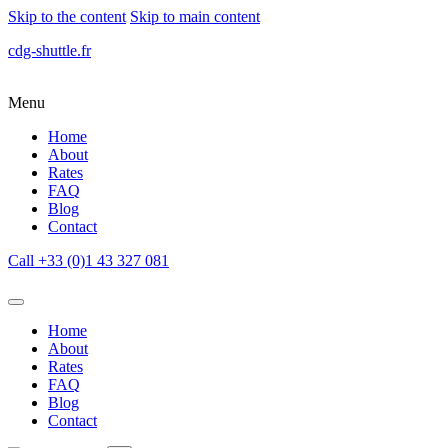
Skip to the content
Skip to main content
cdg-shuttle.fr
Menu
Home
About
Rates
FAQ
Blog
Contact
Call +33 (0)1 43 327 081
Home
About
Rates
FAQ
Blog
Contact