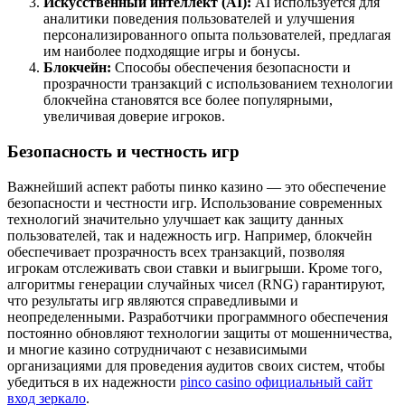
Искусственный интеллект (AI):
AI используется для
аналитики поведения пользователей и улучшения
персонализированного опыта пользователей, предлагая
им наиболее подходящие игры и бонусы.
Блокчейн:
Способы обеспечения безопасности и
прозрачности транзакций с использованием технологии
блокчейна становятся все более популярными,
увеличивая доверие игроков.
Безопасность и честность игр
Важнейший аспект работы пинко казино — это обеспечение
безопасности и честности игр. Использование современных
технологий значительно улучшает как защиту данных
пользователей, так и надежность игр. Например, блокчейн
обеспечивает прозрачность всех транзакций, позволяя
игрокам отслеживать свои ставки и выигрыши. Кроме того,
алгоритмы генерации случайных чисел (RNG) гарантируют,
что результаты игр являются справедливыми и
неопределенными. Разработчики программного обеспечения
постоянно обновляют технологии защиты от мошенничества,
и многие казино сотрудничают с независимыми
организациями для проведения аудитов своих систем, чтобы
убедиться в их надежности
pinco casino официальный сайт
вход зеркало
.