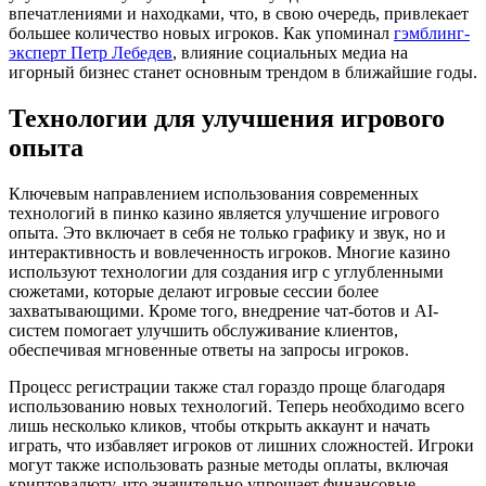
впечатлениями и находками, что, в свою очередь, привлекает
большее количество новых игроков. Как упоминал
гэмблинг-
эксперт Петр Лебедев
, влияние социальных медиа на
игорный бизнес станет основным трендом в ближайшие годы.
Технологии для улучшения игрового
опыта
Ключевым направлением использования современных
технологий в пинко казино является улучшение игрового
опыта. Это включает в себя не только графику и звук, но и
интерактивность и вовлеченность игроков. Многие казино
используют технологии для создания игр с углубленными
сюжетами, которые делают игровые сессии более
захватывающими. Кроме того, внедрение чат-ботов и AI-
систем помогает улучшить обслуживание клиентов,
обеспечивая мгновенные ответы на запросы игроков.
Процесс регистрации также стал гораздо проще благодаря
использованию новых технологий. Теперь необходимо всего
лишь несколько кликов, чтобы открыть аккаунт и начать
играть, что избавляет игроков от лишних сложностей. Игроки
могут также использовать разные методы оплаты, включая
криптовалюту, что значительно упрощает финансовые