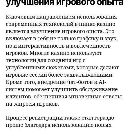
улучшения игрового опыта
Ключевым направлением использования
современных технологий в пинко казино
является улучшение игрового опыта. Это
включает в себя не только графику и звук,
но и интерактивность и вовлеченность
игроков. Многие казино используют
технологии для создания игр с
углубленными сюжетами, которые делают
игровые сессии более захватывающими.
Кроме того, внедрение чат-ботов и AI-
систем помогает улучшить обслуживание
клиентов, обеспечивая мгновенные ответы
на запросы игроков.
Процесс регистрации также стал гораздо
проще благодаря использованию новых