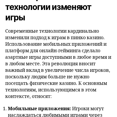
технологии изменяют
игры
Современные технологии кардинально
изменили подход к играм в пинко казино.
Использование мобильных приложений и
платформ для онлайн-гейминга сделало
азартные игры доступными в любое время и
в любом месте. Эта революция вносит
важный вклад в увеличение числа игроков,
поскольку людям больше не нужно
посещать физические казино. К основным
технологиям, использующимся в этом
контексте, относят:
Мобильные приложения:
Игроки могут
наслаждаться любимыми играми через