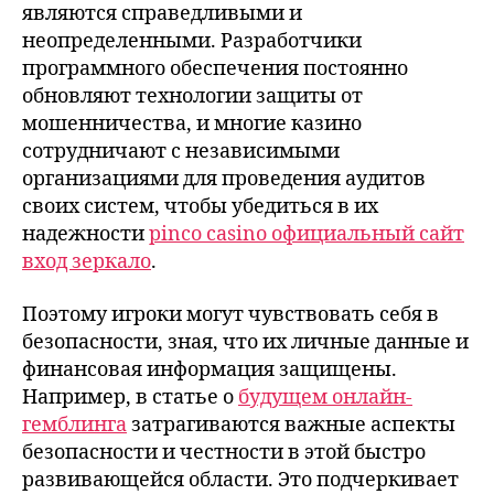
являются справедливыми и
неопределенными. Разработчики
программного обеспечения постоянно
обновляют технологии защиты от
мошенничества, и многие казино
сотрудничают с независимыми
организациями для проведения аудитов
своих систем, чтобы убедиться в их
надежности
pinco casino официальный сайт
вход зеркало
.
Поэтому игроки могут чувствовать себя в
безопасности, зная, что их личные данные и
финансовая информация защищены.
Например, в статье о
будущем онлайн-
гемблинга
затрагиваются важные аспекты
безопасности и честности в этой быстро
развивающейся области. Это подчеркивает