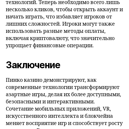
технологий. Теперь необходимо всего лишь
несколько кликов, чтобы открыть аккаунт и
начать играть, что избавляет игроков от
лишних сложностей. Игроки могут также
использовать разные методы оплаты,
включая криптовалюту, что значительно
упрощает финансовые операции.
Заключение
Пинко казино демонстрируют, как
современные технологии трансформируют
азартные игры, делая их более доступными,
безопасными и интерактивными.
Сочетание мобильных приложений, VR,
искусственного интеллекта и блокчейна
меняет восприятие игр и способствует росту