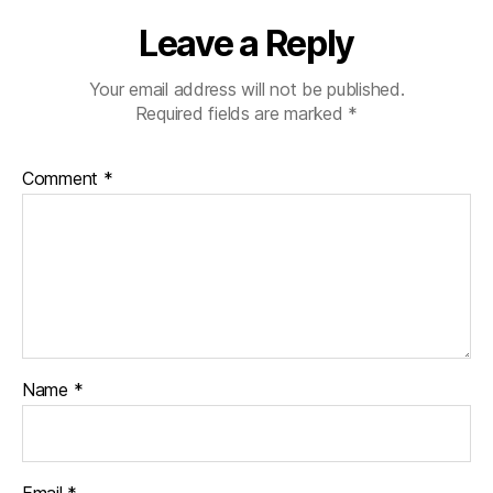
Leave a Reply
Your email address will not be published.
Required fields are marked
*
Comment
*
Name
*
Email
*