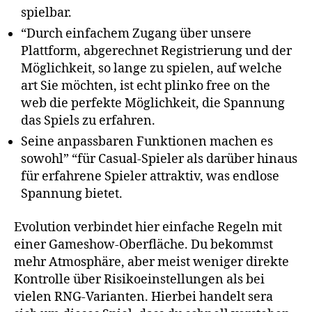
spielbar.
“Durch einfachem Zugang über unsere
Plattform, abgerechnet Registrierung und der
Möglichkeit, so lange zu spielen, auf welche
art Sie möchten, ist echt plinko free on the
web die perfekte Möglichkeit, die Spannung
das Spiels zu erfahren.
Seine anpassbaren Funktionen machen es
sowohl” “für Casual-Spieler als darüber hinaus
für erfahrene Spieler attraktiv, was endlose
Spannung bietet.
Evolution verbindet hier einfache Regeln mit
einer Gameshow-Oberfläche. Du bekommst
mehr Atmosphäre, aber meist weniger direkte
Kontrolle über Risikoeinstellungen als bei
vielen RNG-Varianten. Hierbei handelt sera