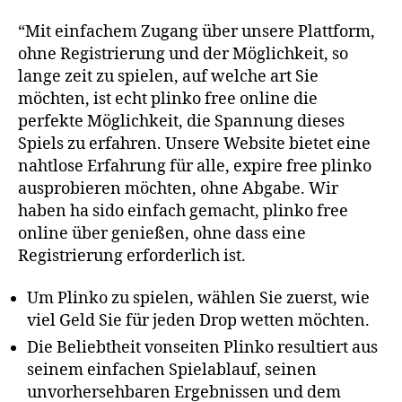
“Mit einfachem Zugang über unsere Plattform,
ohne Registrierung und der Möglichkeit, so
lange zeit zu spielen, auf welche art Sie
möchten, ist echt plinko free online die
perfekte Möglichkeit, die Spannung dieses
Spiels zu erfahren. Unsere Website bietet eine
nahtlose Erfahrung für alle, expire free plinko
ausprobieren möchten, ohne Abgabe. Wir
haben ha sido einfach gemacht, plinko free
online über genießen, ohne dass eine
Registrierung erforderlich ist.
Um Plinko zu spielen, wählen Sie zuerst, wie
viel Geld Sie für jeden Drop wetten möchten.
Die Beliebtheit vonseiten Plinko resultiert aus
seinem einfachen Spielablauf, seinen
unvorhersehbaren Ergebnissen und dem