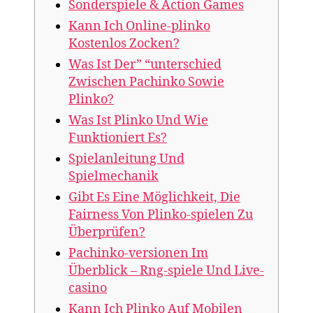
Sonderspiele & Action Games
Kann Ich Online-plinko
Kostenlos Zocken?
Was Ist Der” “unterschied
Zwischen Pachinko Sowie
Plinko?
Was Ist Plinko Und Wie
Funktioniert Es?
Spielanleitung Und
Spielmechanik
Gibt Es Eine Möglichkeit, Die
Fairness Von Plinko-spielen Zu
Überprüfen?
Pachinko-versionen Im
Überblick – Rng-spiele Und Live-
casino
Kann Ich Plinko Auf Mobilen