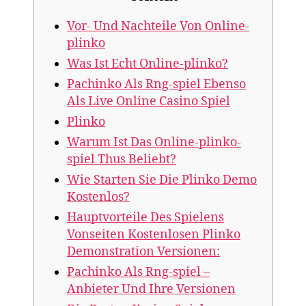
Vor- Und Nachteile Von Online-
plinko
Was Ist Echt Online-plinko?
Pachinko Als Rng-spiel Ebenso
Als Live Online Casino Spiel
Plinko
Warum Ist Das Online-plinko-
spiel Thus Beliebt?
Wie Starten Sie Die Plinko Demo
Kostenlos?
Hauptvorteile Des Spielens
Vonseiten Kostenlosen Plinko
Demonstration Versionen:
Pachinko Als Rng-spiel –
Anbieter Und Ihre Versionen