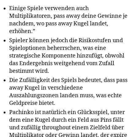
Einige Spiele verwenden auch
Multiplikatoren, pass away deine Gewinne je
nachdem, wo pass away Kugel landet,
erhöhen.”
Spieler können jedoch die Risikostufen und
Spieloptionen beherrschen, was eine
strategische Komponente hinzufügt, obwohl
das Endergebnis weitgehend vom Zufall
bestimmt wird.
Die Zufälligkeit des Spiels bedeutet, dass pass
away Kugel in verschiedene
Auszahlungszonen landen muss, was echte
Geldpreise bietet.
Pachinko ist natürlich ein Glücksspiel, unter
dem eine Kugel durch ein Feld aus Pins fällt
und zufällig throughout einem Zielfeld über
Multiplikator oder Gewinn landet, der expire