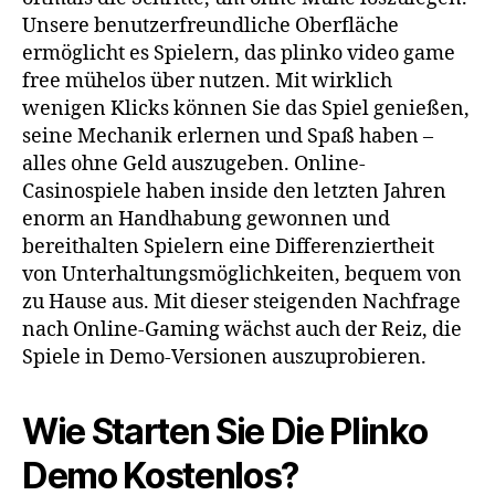
Unsere benutzerfreundliche Oberfläche
ermöglicht es Spielern, das plinko video game
free mühelos über nutzen. Mit wirklich
wenigen Klicks können Sie das Spiel genießen,
seine Mechanik erlernen und Spaß haben –
alles ohne Geld auszugeben. Online-
Casinospiele haben inside den letzten Jahren
enorm an Handhabung gewonnen und
bereithalten Spielern eine Differenziertheit
von Unterhaltungsmöglichkeiten, bequem von
zu Hause aus. Mit dieser steigenden Nachfrage
nach Online-Gaming wächst auch der Reiz, die
Spiele in Demo-Versionen auszuprobieren.
Wie Starten Sie Die Plinko
Demo Kostenlos?