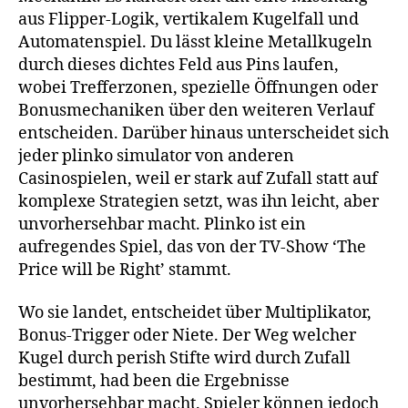
aus Flipper-Logik, vertikalem Kugelfall und
Automatenspiel. Du lässt kleine Metallkugeln
durch dieses dichtes Feld aus Pins laufen,
wobei Trefferzonen, spezielle Öffnungen oder
Bonusmechaniken über den weiteren Verlauf
entscheiden. Darüber hinaus unterscheidet sich
jeder plinko simulator von anderen
Casinospielen, weil er stark auf Zufall statt auf
komplexe Strategien setzt, was ihn leicht, aber
unvorhersehbar macht. Plinko ist ein
aufregendes Spiel, das von der TV-Show ‘The
Price will be Right’ stammt.
Wo sie landet, entscheidet über Multiplikator,
Bonus-Trigger oder Niete. Der Weg welcher
Kugel durch perish Stifte wird durch Zufall
bestimmt, had been die Ergebnisse
unvorhersehbar macht. Spieler können jedoch