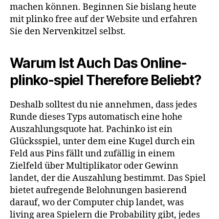
machen können. Beginnen Sie bislang heute
mit plinko free auf der Website und erfahren
Sie den Nervenkitzel selbst.
Warum Ist Auch Das Online-
plinko-spiel Therefore Beliebt?
Deshalb solltest du nie annehmen, dass jedes
Runde dieses Typs automatisch eine hohe
Auszahlungsquote hat. Pachinko ist ein
Glücksspiel, unter dem eine Kugel durch ein
Feld aus Pins fällt und zufällig in einem
Zielfeld über Multiplikator oder Gewinn
landet, der die Auszahlung bestimmt. Das Spiel
bietet aufregende Belohnungen basierend
darauf, wo der Computer chip landet, was
living area Spielern die Probability gibt, jedes