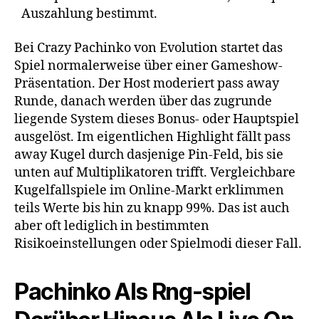
Auszahlung bestimmt.
Bei Crazy Pachinko von Evolution startet das
Spiel normalerweise über einer Gameshow-
Präsentation. Der Host moderiert pass away
Runde, danach werden über das zugrunde
liegende System dieses Bonus- oder Hauptspiel
ausgelöst. Im eigentlichen Highlight fällt pass
away Kugel durch dasjenige Pin-Feld, bis sie
unten auf Multiplikatoren trifft. Vergleichbare
Kugelfallspiele im Online-Markt erklimmen
teils Werte bis hin zu knapp 99%. Das ist auch
aber oft lediglich in bestimmten
Risikoeinstellungen oder Spielmodi dieser Fall.
Pachinko Als Rng-spiel