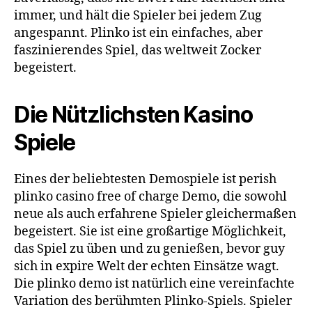
immer, und hält die Spieler bei jedem Zug
angespannt. Plinko ist ein einfaches, aber
faszinierendes Spiel, das weltweit Zocker
begeistert.
Die Nützlichsten Kasino
Spiele
Eines der beliebtesten Demospiele ist perish
plinko casino free of charge Demo, die sowohl
neue als auch erfahrene Spieler gleichermaßen
begeistert. Sie ist eine großartige Möglichkeit,
das Spiel zu üben und zu genießen, bevor guy
sich in expire Welt der echten Einsätze wagt.
Die plinko demo ist natürlich eine vereinfachte
Variation des berühmten Plinko-Spiels. Spieler