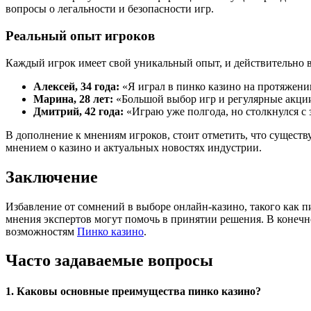
вопросы о легальности и безопасности игр.
Реальный опыт игроков
Каждый игрок имеет свой уникальный опыт, и действительно 
Алексей, 34 года:
«Я играл в пинко казино на протяжени
Марина, 28 лет:
«Большой выбор игр и регулярные акции
Дмитрий, 42 года:
«Играю уже полгода, но столкнулся с 
В дополнение к мнениям игроков, стоит отметить, что существ
мнением о казино и актуальных новостях индустрии.
Заключение
Избавление от сомнений в выборе онлайн-казино, такого как п
мнения экспертов могут помочь в принятии решения. В конечн
возможностям
Пинко казино
.
Часто задаваемые вопросы
1. Каковы основные преимущества пинко казино?