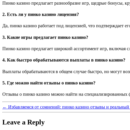
Пинко казино предлагает разнообразие игр, щедрые бонусы, к
2. Есть ли у пинко казино лицензия?
Да, пинко казино работает под лицензией, что подтверждает его
3. Какие игры предлагает пинко казино?
Пинко казино предлагает широкий ассортимент игр, включая с
4. Как быстро обрабатываются выплаты в пинко казино?
Выплаты обрабатываются в общем случае быстро, но могут воз
5. Где можно найти отзывы о пинко казино?
Отзывы о пинко казино можно найти на специализированных фо
←
Избавляемся от сомнений: пинко казино отзывы и реальный
Leave a Reply