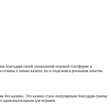
ков благодаря своей уникальной игровой платформе и
им отзывы о пинко казино, но и поделимся реальным опытом
е live-казино. Это казино стало популярным благодаря своему
о привлекательным для игроков.