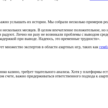
важно услышать их истории. Мы собрали несколько примеров ре
и нескольких месяцев. В целом впечатление положительное, но
 радуют. Лично ни разу не возникали проблемы с выводом сред
задержкой при выводе. Надеюсь, это временные трудности».
ует множество экспертов в области азартных игр, таких как
гемб
инко казино, требует тщательного анализа. Хотя у платформы ес
ом счете, важно придерживаться ответственного подхода к аза