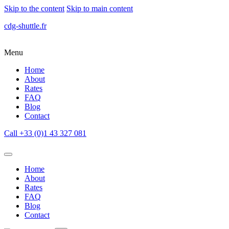
Skip to the content
Skip to main content
cdg-shuttle.fr
Menu
Home
About
Rates
FAQ
Blog
Contact
Call +33 (0)1 43 327 081
Home
About
Rates
FAQ
Blog
Contact