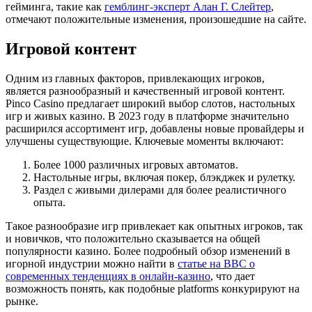
гейминга, такие как
гемблинг-эксперт Алан Г. Слейтер
,
отмечают положительные изменения, произошедшие на сайте.
Игровой контент
Одним из главных факторов, привлекающих игроков,
является разнообразный и качественный игровой контент.
Pinco Casino предлагает широкий выбор слотов, настольных
игр и живых казино. В 2023 году в платформе значительно
расширился ассортимент игр, добавлены новые провайдеры и
улучшены существующие. Ключевые моменты включают:
Более 1000 различных игровых автоматов.
Настольные игры, включая покер, блэкджек и рулетку.
Раздел с живыми дилерами для более реалистичного
опыта.
Такое разнообразие игр привлекает как опытных игроков, так
и новичков, что положительно сказывается на общей
популярности казино. Более подробный обзор изменений в
игорной индустрии можно найти в
статье на BBC о
современных тенденциях в онлайн-казино
, что дает
возможность понять, как подобные platforms конкурируют на
рынке.