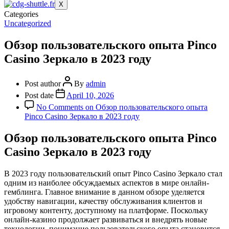
X
Categories
Uncategorized
Обзор пользовательского опыта Pinco
Casino Зеркало в 2023 году
Post author
By
admin
Post date
April 10, 2026
No Comments
on Обзор пользовательского опыта
Pinco Casino Зеркало в 2023 году
Обзор пользовательского опыта Pinco
Casino Зеркало в 2023 году
В 2023 году пользовательский опыт Pinco Casino Зеркало стал
одним из наиболее обсуждаемых аспектов в мире онлайн-
гемблинга. Главное внимание в данном обзоре уделяется
удобству навигации, качеству обслуживания клиентов и
игровому контенту, доступному на платформе. Поскольку
онлайн-казино продолжает развиваться и внедрять новые
технологии, понимание пользовательского опыта становится