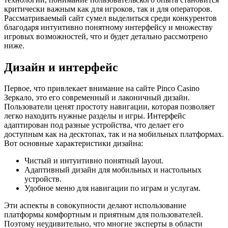
критически важным как для игроков, так и для операторов.
Рассматриваемый сайт сумел выделиться среди конкурентов
благодаря интуитивно понятному интерфейсу и множеству
игровых возможностей, что и будет детально рассмотрено
ниже.
Дизайн и интерфейс
Первое, что привлекает внимание на сайте Pinco Casino
Зеркало, это его современный и лаконичный дизайн.
Пользователи ценят простоту навигации, которая позволяет
легко находить нужные разделы и игры. Интерфейс
адаптирован под разные устройства, что делает его
доступным как на десктопах, так и на мобильных платформах.
Вот основные характеристики дизайна:
Чистый и интуитивно понятный layout.
Адаптивный дизайн для мобильных и настольных
устройств.
Удобное меню для навигации по играм и услугам.
Эти аспекты в совокупности делают использование
платформы комфортным и приятным для пользователей.
Поэтому неудивительно, что многие эксперты в области