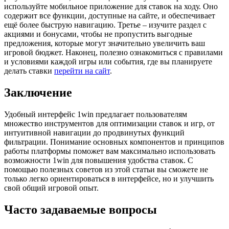
используйте мобильное приложение для ставок на ходу. Оно
содержит все функции, доступные на сайте, и обеспечивает
ещё более быструю навигацию. Третье – изучите раздел с
акциями и бонусами, чтобы не пропустить выгодные
предложения, которые могут значительно увеличить ваш
игровой бюджет. Наконец, полезно ознакомиться с правилами
и условиями каждой игры или события, где вы планируете
делать ставки
перейти на сайт
.
Заключение
Удобный интерфейс 1win предлагает пользователям
множество инструментов для оптимизации ставок и игр, от
интуитивной навигации до продвинутых функций
фильтрации. Понимание основных компонентов и принципов
работы платформы поможет вам максимально использовать
возможности 1win для повышения удобства ставок. С
помощью полезных советов из этой статьи вы сможете не
только легко ориентироваться в интерфейсе, но и улучшить
свой общий игровой опыт.
Часто задаваемые вопросы