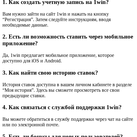
1. Как создать учетную запись на 1win?
Вам нужно зайти на сайт 1win и нажать на кнопку
“Регистрация”. Затем следуйте инструкциям, вводя
необходимые данные.
2. Есть ли возможность ставить через мобильное
приложение?
Да, 1win предлагает мобильное приложение, которое
доступно для iOS и Android.
3. Как найти свою историю ставок?
История ставок доступна в вашем личном кабинете в разделе
“Моя история”. Здесь вы сможете просмотреть все свои
предыдущие ставки.
4. Как связаться с службой поддержки 1win?
Вы можете обратиться в службу поддержки через чат на сайте
или по электронной почте.
5. Есть ли бонусы для новых пользователей?