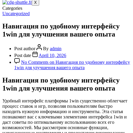
X
Categories
Uncategorized
Навигация по удобному интерфейсу
1win для улучшения вашего опыта
Post author
By
admin
Post date
April 10, 2026
No Comments
on Навигация по удобному интерфейсу
1win для улучшения вашего опыта
Навигация по удобному интерфейсу
1win для улучшения вашего опыта
Удобный интерфейс платформы 1win существенно облегчает
процесс ставок и игр, позволяя пользователям быстро
находить нужную информацию и инструменты. Эта статья
познакомит вас с ключевыми элементами интерфейса 1win и
даст советы по оптимальному использованию всех его
возможностей. Мы рассмотрим основные функции,
навигационные инструменты и предоставим рекомендации