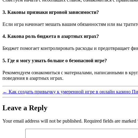
3. Каковы признаки игровой зависимости?
Если игра начинает мешать вашим обязанностям или вы тратите
4. Какова роль бюджета в азартных играх?
Бюджет помогает контролировать расходы и предотвращает фин
5. Где я могу узнать больше о безопасной игре?
Рекомендуем ознакомиться с материалами, написанными в кру
поведения в азартных играх.
←
Как создать привычку к умеренной игре в онлайн казино П
Leave a Reply
Your email address will not be published.
Required fields are marked