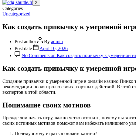
X
Categories
Uncategorized
Как создать привычку к умеренной игр
Post author
By
admin
Post date
April 10, 2026
No Comments
on Как создать привычку к умеренной и
Как создать привычку к умеренной игр
Создание привычки к умеренной игре в онлайн казино Пинко тр
рекомендации по контролю своих азартных действий. В этой с
экспертов в этой области.
Понимание своих мотивов
Прежде чем начать игру, важно четко осознать, почему вы хот
своих истинных мотивов поможет вам избежать излишнего увл
Почему я хочу играть в онлайн казино?