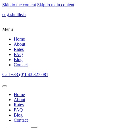
Skip to the content
Skip to main content
cdg-shuttle.fr
Menu
Home
About
Rates
FAQ
Blog
Contact
Call +33 (0)1 43 327 081
Home
About
Rates
FAQ
Blog
Contact