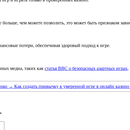
 больше, чем можете позволить, это может быть признаком зави
ансовые потери, обеспечивая здоровый подход к игре.
пных медиа, таких как
статья BBC о безопасных азартных играх
,
инко
→
Как создать привычку к умеренной игре в онлайн казин
*