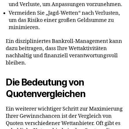
und Verluste, um Anpassungen vorzunehmen.
Vermeiden Sie „Jagd-Wetten“ nach Verlusten,
um das Risiko einer großen Geldsumme zu
minimieren.
Ein diszipliniertes Bankroll-Management kann
dazu beitragen, dass Ihre Wettaktivitäten
nachhaltig und finanziell verantwortungsvoll
bleiben.
Die Bedeutung von
Quotenvergleichen
Ein weiterer wichtiger Schritt zur Maximierung
Ihrer Gewinnchancen ist der Vergleich von
Quoten verschiedener Wettanbieter. Oft gibt es