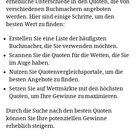
erhebliche Unterschiede in den Quoten, die von
verschiedenen Buchmachern angeboten
werden. Hier sind einige Schritte, um den
besten Wert zu finden:
Erstellen Sie eine Liste der häufigsten
Buchmacher, die Sie verwenden möchten.
Scannen Sie die Quoten für die Wetten, die Sie
im Auge haben.
Nutzen Sie Quotenvergleichsportale, um die
besten Angebote zu finden.
Setzen Sie auf Wettmärkte mit den höchsten
Quoten, um Ihre Gewinne zu maximieren.
Durch die Suche nach den besten Quoten
können Sie Ihre potenziellen Gewinne
erheblich steigern.