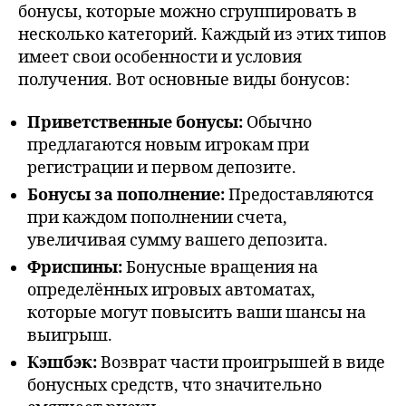
бонусы, которые можно сгруппировать в
несколько категорий. Каждый из этих типов
имеет свои особенности и условия
получения. Вот основные виды бонусов:
Приветственные бонусы:
Обычно
предлагаются новым игрокам при
регистрации и первом депозите.
Бонусы за пополнение:
Предоставляются
при каждом пополнении счета,
увеличивая сумму вашего депозита.
Фриспины:
Бонусные вращения на
определённых игровых автоматах,
которые могут повысить ваши шансы на
выигрыш.
Кэшбэк:
Возврат части проигрышей в виде
бонусных средств, что значительно