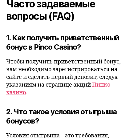
Часто задаваемые
вопросы (FAQ)
1. Как получить приветственный
бонус в Pinco Casino?
Чтобы получить приветственный бонус,
вам необходимо зарегистрироваться на
сайте и сделать первый депозит, следуя
указаниям на странице акций
Пинко
казино
.
2. Что такое условия отыгрыша
бонусов?
Условия отыгрыша – это требования,