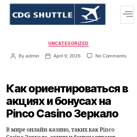
UNCATEGORIZED
By
admin
April 9, 2026
No Comments
Как ориентироваться в
акциях и бонусах на
Pinco Casino Зеркало
В мире онлайн-казино, таких как Pinco