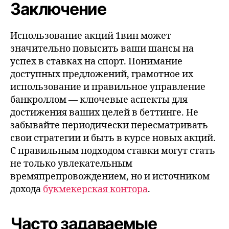
Заключение
Использование акций 1вин может
значительно повысить ваши шансы на
успех в ставках на спорт. Понимание
доступных предложений, грамотное их
использование и правильное управление
банкроллом — ключевые аспекты для
достижения ваших целей в беттинге. Не
забывайте периодически пересматривать
свои стратегии и быть в курсе новых акций.
С правильным подходом ставки могут стать
не только увлекательным
времяпрепровождением, но и источником
дохода
букмекерская контора
.
Часто задаваемые