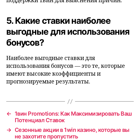
поддержки 1вин для выяснения причин.
5. Какие ставки наиболее
выгодные для использования
бонусов?
Наиболее выгодные ставки для
использования бонусов — это те, которые
имеют высокие коэффициенты и
прогнозируемые результаты.
←
1вин Promotions: Как Максимизировать Ваш
Потенциал Ставок
→
Сезонные акции в 1win казино, которые вы
не захотите пропустить