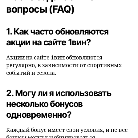
вопросы (FAQ)
1. Как часто обновляются
акции на сайте 1вин?
Акции на сайте 1вин обновляются
регулярно, в зависимости от спортивных
событий и сезона.
2. Могу ли я использовать
несколько бонусов
одновременно?
Каждый бонус имеет свои условия, и не все
бонусы могут комбинироваться.