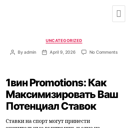
UNCATEGORIZED
By
admin
April 9, 2026
No Comments
1вин Promotions: Как
Максимизировать Ваш
Потенциал Ставок
Ставки на спорт могут принести